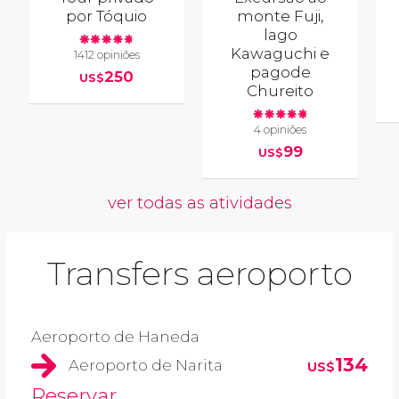
por Tóquio
monte Fuji,
lago
Kawaguchi e
1412 opiniões
pagode
250
US$
Chureito
4 opiniões
99
US$
ver todas as atividades
Transfers aeroporto
Aeroporto de Haneda
134
Aeroporto de Narita
US$
Reservar