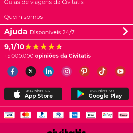
Guias de viagens da Civitatis
Quem somos
Ajuda
Disponíveis 24/7
★★★★★
★★★★★
9,1/10
+
5.000.000
opiniões da Civitatis
DISPONÍVEL NA
DISPONÍVEL NO
App Store
Google Play