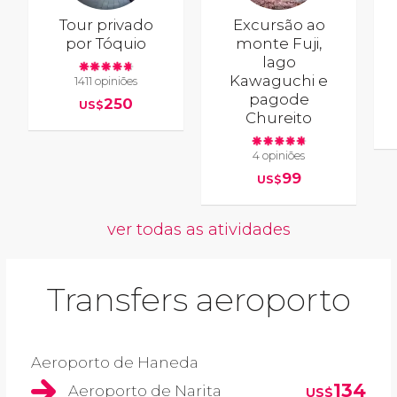
Tour privado
Excursão ao
por Tóquio
monte Fuji,
lago
Kawaguchi e
1411 opiniões
pagode
250
US$
Chureito
4 opiniões
99
US$
ver todas as atividades
Transfers aeroporto
Aeroporto de Haneda
134
Aeroporto de Narita
US$