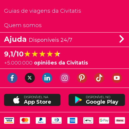
Guias de viagens da Civitatis
Quem somos
Ajuda
Disponíveis 24/7
★★★★★
★★★★★
9,1/10
+
5.000.000
opiniões da Civitatis
DISPONÍVEL NA
DISPONÍVEL NO
App Store
Google Play