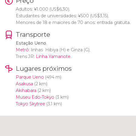
Preço
Adultos:
¥
1.000 (
US$
6,30).
Estudantes de universidades:
¥
500 (
US$
3,15).
Menores de 18 e maiores de 70 anos: entrada gratuita.
Transporte
Estação Ueno
.
Metrô
: linhas Hibiya (H) e Ginza (G).
Trens JR:
Linha Yamanote
.
Lugares próximos
Parque Ueno
(494 m)
Asakusa
(2 km)
Akihabara
(2 km)
Museu Edo-Tokyo
(3 km)
Tokyo Skytree
(3.1 km)
Clique para usar o mapa