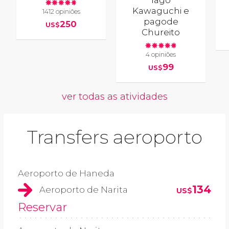
lago
Kawaguchi e
1412 opiniões
pagode
250
US$
Chureito
4 opiniões
99
US$
ver todas as atividades
Transfers aeroporto
Aeroporto de Haneda
134
Aeroporto de Narita
US$
Reservar