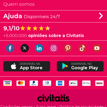
Quem somos
Ajuda
Disponíveis 24/7
★★★★★
★★★★★
9,1/10
+
5.000.000
opiniões sobre a Civitatis
DISPONÍVEL NA
DISPONÍVEL NO
App Store
Google Play
Condições gerais
Aviso legal
Política de privacidade