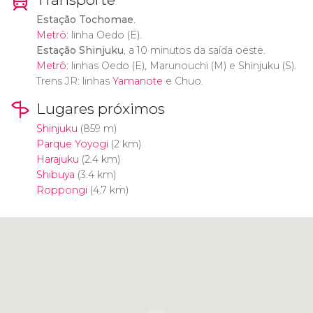
Estação Tochomae
.
Metrô
: linha Oedo (E).
Estação Shinjuku
, a 10 minutos da saída oeste.
Metrô
: linhas Oedo (E), Marunouchi (M) e Shinjuku (S).
Trens JR: linhas
Yamanote
e Chuo.
Lugares próximos
Shinjuku
(859 m)
Parque Yoyogi
(2 km)
Harajuku
(2.4 km)
Shibuya
(3.4 km)
Roppongi
(4.7 km)
Clique para usar o mapa